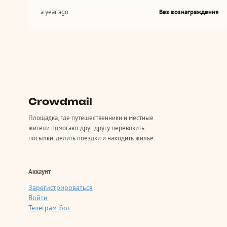
a year ago
Без вознаграждения
Crowdmail
Площадка, где путешественники и местные
жители помогают друг другу перевозить
посылки, делить поездки и находить жильё.
Аккаунт
Зарегистрироваться
Войти
Телеграм-бот